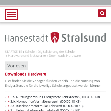
Zur Hauptnavigation
Zum Inhalt
STARTSEITE
Schule
Digitalisierung der Schulen
Hardware und Netzwerke
Downloads Hardware
Vorlesen
Downloads Hardware
??? absaetzeOben[1]/titel ???
Hier finden Sie die Vorlagen für den Verleih und die Nutzung von
Endgeräten, die für die jeweilige Schule angepasst werden können.
3.a. Nutzungsordnung Endgeraete Lehrkraefte (DOCX, 16 KB)
3.b. Homeoffice Verhaltensregeln (DOCX, 18 KB)
3.c. Ruecknahmeformular Lehrkraft (DOCX, 18 KB)
3.c. Uebergabeformular Lehrkraft (DOCX, 14 KB)