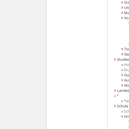
St
Un
Ma
Vo
To
Se
Studie
Hoc
Stu
Gu
Au
Ma
Landes
*
*ww
Schule
Sch
Gr