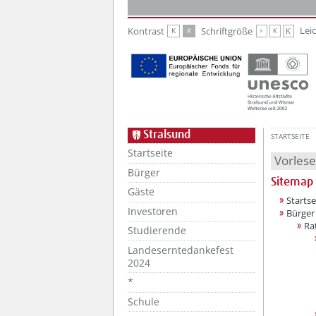
Zur Hauptnavigation
Zum Inhalt
Lei
Kontrast
Schriftgröße
K
K
K
K
K
Stralsund
STARTSEITE
Startseite
Vorles
Bürger
Sitemap
Gäste
Startse
Investoren
Bürger
Ra
Studierende
Landeserntedankefest
2024
*
Schule