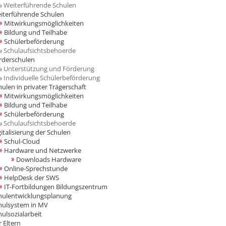
Weiterführende Schulen
iterführende Schulen
Mitwirkungsmöglichkeiten
Bildung und Teilhabe
Schülerbeförderung
Schulaufsichtsbehoerde
rderschulen
Unterstützung und Förderung
Individuelle Schülerbeförderung
hulen in privater Trägerschaft
Mitwirkungsmöglichkeiten
Bildung und Teilhabe
Schülerbeförderung
Schulaufsichtsbehoerde
gitalisierung der Schulen
Schul-Cloud
Hardware und Netzwerke
Downloads Hardware
Online-Sprechstunde
HelpDesk der SWS
IT-Fortbildungen Bildungszentrum
hulentwicklungsplanung
hulsystem in MV
hulsozialarbeit
r Eltern