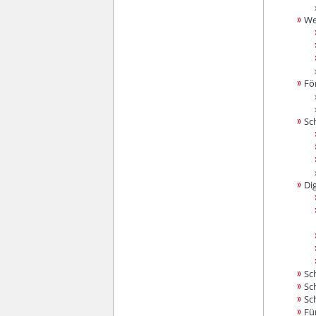
We
Fö
Sc
Di
Sc
Sc
Sc
Fü