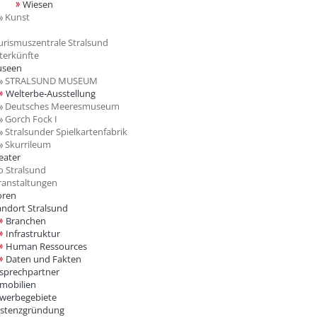
Wiesen
Kunst
rismuszentrale Stralsund
erkünfte
seen
STRALSUND MUSEUM
Welterbe-Ausstellung
Deutsches Meeresmuseum
Gorch Fock I
Stralsunder Spielkartenfabrik
Skurrileum
eater
 Stralsund
anstaltungen
oren
andort Stralsund
Branchen
Infrastruktur
Human Ressources
Daten und Fakten
sprechpartner
mobilien
werbegebiete
istenzgründung