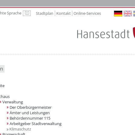
chte Sprache
Stadtplan
Kontakt
Online-Services
Leichte Sprache
en
ite
thaus
Verwaltung
Der Oberbürgermeister
Ämter und Leistungen
Behördennummer 115
Arbeitgeber Stadtverwaltung
Klimaschutz
Bürgerschaft