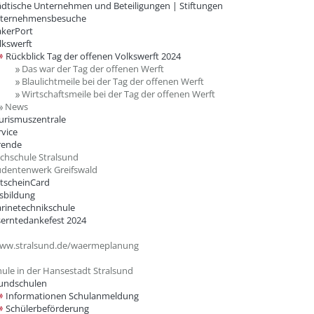
ädtische Unternehmen und Beteiligungen | Stiftungen
ternehmensbesuche
kerPort
lkswerft
Rückblick Tag der offenen Volkswerft 2024
Das war der Tag der offenen Werft
Blaulichtmeile bei der Tag der offenen Werft
Wirtschaftsmeile bei der Tag der offenen Werft
News
urismuszentrale
rvice
rende
hschule Stralsund
dentenwerk Greifswald
tscheinCard
sbildung
rinetechnikschule
erntedankefest 2024
w.stralsund.de/waermeplanung
ule in der Hansestadt Stralsund
undschulen
Informationen Schulanmeldung
Schülerbeförderung