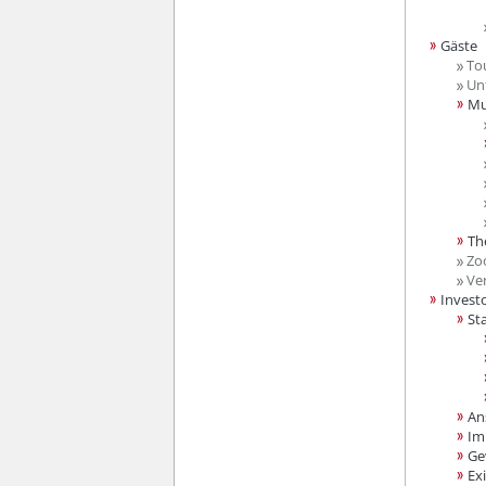
Gäste
Tou
Unt
Mu
Th
Zoo
Ver
Invest
St
An
Im
Ge
Ex