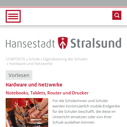
Zur Hauptnavigation
Zum Inhalt
STARTSEITE
Schule
Digitalisierung der Schulen
Hardware und Netzwerke
Vorlesen
Hardware und Netzwerke
??? absaetzeOben[1]/titel ???
Notebooks, Tablets, Router und Drucker
Für die Schülerinnen und Schüler
werden kontinuierlich mobile Endgeräte
für die Schulen beschafft, die diese im
Unterricht einsetzen oder von ihrer
Schule ausleihen können.