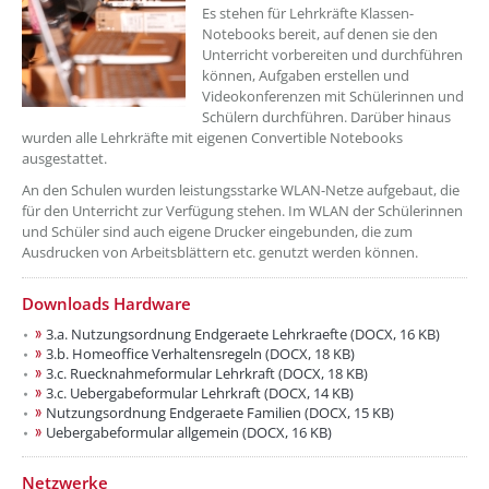
Es stehen für Lehrkräfte Klassen-
Notebooks bereit, auf denen sie den
Unterricht vorbereiten und durchführen
können, Aufgaben erstellen und
Videokonferenzen mit Schülerinnen und
Schülern durchführen. Darüber hinaus
wurden alle Lehrkräfte mit eigenen Convertible Notebooks
ausgestattet.
An den Schulen wurden leistungsstarke WLAN-Netze aufgebaut, die
für den Unterricht zur Verfügung stehen. Im WLAN der Schülerinnen
und Schüler sind auch eigene Drucker eingebunden, die zum
Ausdrucken von Arbeitsblättern etc. genutzt werden können.
Downloads Hardware
3.a. Nutzungsordnung Endgeraete Lehrkraefte (DOCX, 16 KB)
3.b. Homeoffice Verhaltensregeln (DOCX, 18 KB)
3.c. Ruecknahmeformular Lehrkraft (DOCX, 18 KB)
3.c. Uebergabeformular Lehrkraft (DOCX, 14 KB)
Nutzungsordnung Endgeraete Familien (DOCX, 15 KB)
Uebergabeformular allgemein (DOCX, 16 KB)
??? absaetzeUnten[1]/titel ???
Netzwerke