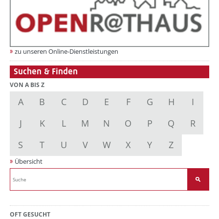
zu unseren Online-Dienstleistungen
Suchen & Finden
VON A BIS Z
A
B
C
D
E
F
G
H
I
J
K
L
M
N
O
P
Q
R
S
T
U
V
W
X
Y
Z
Übersicht
OFT GESUCHT