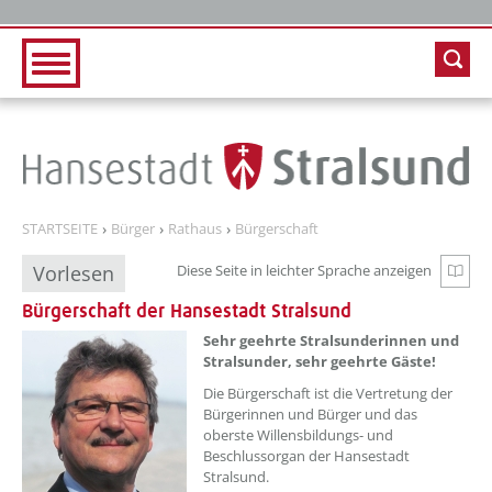
Zur Hauptnavigation
Zum Inhalt
STARTSEITE
Bürger
Rathaus
Bürgerschaft
Vorlesen
Diese Seite in leichter Sprache anzeigen
Zur e
Bürgerschaft der Hansestadt Stralsund
??? absaetzeOben[1]/titel ???
Sehr geehrte Stralsunderinnen und
Stralsunder, sehr geehrte Gäste!
Die Bürgerschaft ist die Vertretung der
Bürgerinnen und Bürger und das
oberste Willensbildungs- und
Beschlussorgan der Hansestadt
Stralsund.