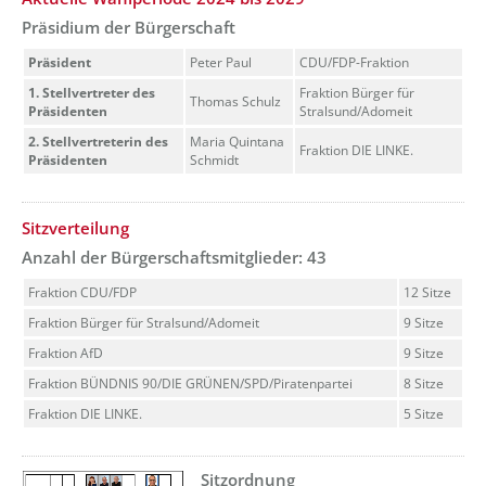
Präsidium der Bürgerschaft
Präsident
Peter Paul
CDU/FDP-Fraktion
1. Stellvertreter des
Fraktion Bürger für
Thomas Schulz
Präsidenten
Stralsund/Adomeit
2. Stellvertreterin des
Maria Quintana
Fraktion DIE LINKE.
Präsidenten
Schmidt
??? absaetzeOben[5]/titel ???
Sitzverteilung
Anzahl der Bürgerschaftsmitglieder: 43
Fraktion CDU/FDP
12 Sitze
Fraktion Bürger für Stralsund/Adomeit
9 Sitze
Fraktion AfD
9 Sitze
Fraktion BÜNDNIS 90/DIE GRÜNEN/SPD/Piratenpartei
8 Sitze
Fraktion DIE LINKE.
5 Sitze
Sitzordnung
??? absaetzeOben[6]/titel ???