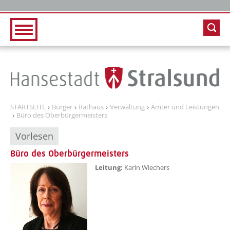
Zur Hauptnavigation
Zum Inhalt
STARTSEITE
Bürger
Rathaus
Verwaltung
Ämter und Leistungen
Büro des Oberbürgermeisters
Vorlesen
Büro des Oberbürgermeisters
Leitung:
Karin Wiechers