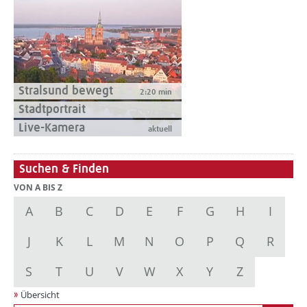
Stralsund bewegt
2:20 min
Stadtportrait
Live-Kamera
aktuell
Suchen & Finden
VON A BIS Z
A
B
C
D
E
F
G
H
I
J
K
L
M
N
O
P
Q
R
S
T
U
V
W
X
Y
Z
Übersicht