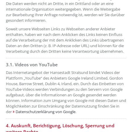
Die Daten werden nicht an Dritte, in ein Drittland oder an eine
internationale Organisation weitergegeben. Wenn die Weitergabe
zur Bearbeitung Ihrer Anfrage notwendig ist, werden wir Sie darüber
gesondert informieren.
Soweit unsere Webseiten Links zu Webseiten anderer Anbieter
enthalten, haben wir nach dem Anklicken des Links keinen Einfluss
auf die Verarbeitung der mit dem Anklicken des Links übertragenen
Daten an den Dritten (z. B. IP-Adresse oder URL) und können für die
Verarbeitung durch den Dritten keine Verantwortung übernehmen.
3.1. Videos von YouTube
??? absaetzeOben[7]/titel ???
Das Internetangebot der Hansestadt Stralsund bindet Videos der
Plattform „YouTube“ des Anbieters Google Ireland Limited, Gordon
House, Barrow Street, Dublin 4, Irland, ein. Durch das Einbetten von
YouTube-Videos werden Verbindungen zu den Servern von Google
aufgebaut, über die Informationen an Google gesendet werden
können. Information zum Umgang von Google mit diesen Daten und
Möglichkeiten zur Einschränkung der Datennutzung finden Sie in
der
Datenschutzerklärung von Google.
??? absaetzeOben[8]/titel ???
4. Auskunft, Berichtigung, Löschung, Sperrung und
weitere Rechte