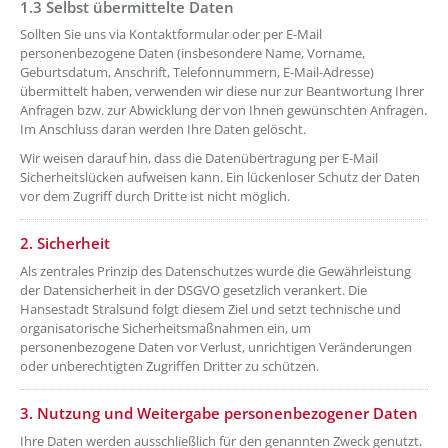
1.3 Selbst übermittelte Daten
??? absaetzeOben[4]/titel ???
Sollten Sie uns via Kontaktformular oder per E-Mail
personenbezogene Daten (insbesondere Name, Vorname,
Geburtsdatum, Anschrift, Telefonnummern, E-Mail-Adresse)
übermittelt haben, verwenden wir diese nur zur Beantwortung Ihrer
Anfragen bzw. zur Abwicklung der von Ihnen gewünschten Anfragen.
Im Anschluss daran werden Ihre Daten gelöscht.
Wir weisen darauf hin, dass die Datenübertragung per E-Mail
Sicherheitslücken aufweisen kann. Ein lückenloser Schutz der Daten
vor dem Zugriff durch Dritte ist nicht möglich.
??? absaetzeOben[5]/titel ???
2. Sicherheit
Als zentrales Prinzip des Datenschutzes wurde die Gewährleistung
der Datensicherheit in der DSGVO gesetzlich verankert. Die
Hansestadt Stralsund folgt diesem Ziel und setzt technische und
organisatorische Sicherheitsmaßnahmen ein, um
personenbezogene Daten vor Verlust, unrichtigen Veränderungen
oder unberechtigten Zugriffen Dritter zu schützen.
??? absaetzeOben[6]/titel ???
3. Nutzung und Weitergabe personenbezogener Daten
Ihre Daten werden ausschließlich für den genannten Zweck genutzt.