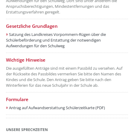
Aufwendungen für den Schulweg. Dort sind unter anderem die
Anspruchsberechtigungen, Mindestentfernungen und das
Erstattungsverfahren geregelt.
??? absaetzeOben[2]/titel ???
Gesetzliche Grundlagen
Satzung des Landkreises Vorpommern-Rügen über die
Schülerbeförderung und Erstattung der notwendigen
Aufwendungen für den Schulweg
??? absaetzeOben[3]/titel ???
Wichtige Hinweise
Die ausgefüllten Anträge sind mit einem Passbild zu versehen. Auf
der Rückseite des Passbildes vermerken Sie bitte den Namen des
Kindes und die Schule. Den Antrag geben Sie bitte nach den
Winterferien für das neue Schuljahr in der Schule ab.
??? absaetzeOben[4]/titel ???
Formulare
Antrag auf Aufwandserstattung Schülerzeitkarte (PDF)
UNSERE SPRECHZEITEN