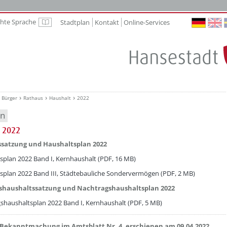
chte Sprache
Stadtplan
Kontakt
Online-Services
Leichte Sprache
Bürger
Rathaus
Haushalt
2022
en
 2022
etzeOben[1]/titel ???
satzung und Haushaltsplan 2022
splan 2022 Band I, Kernhaushalt (PDF, 16 MB)
splan 2022 Band III, Städtebauliche Sondervermögen (PDF, 2 MB)
shaushaltssatzung und Nachtragshaushaltsplan 2022
shaushaltsplan 2022 Band I, Kernhaushalt (PDF, 5 MB)
etzeOben[2]/titel ???
Bekanntmachung im Amtsblatt Nr. 4, erschienen am 09.04.2022