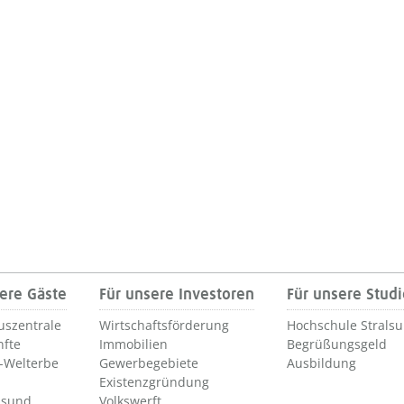
ere Gäste
Für unsere Investoren
Für unsere Stud
uszentrale
Wirtschaftsförderung
Hochschule Strals
nfte
Immobilien
Begrüßungsgeld
Welterbe
Gewerbegebiete
Ausbildung
Existenzgründung
lsund
Volkswerft