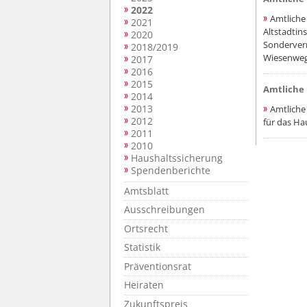
2022
Amtliche
2021
Altstadtin
2020
Sonderver
2018/2019
Wiesenweg,
2017
2016
2015
??? absa
Amtliche 
2014
2013
Amtliche
2012
für das Ha
2011
2010
Haushaltssicherung
Spendenberichte
Amtsblatt
Ausschreibungen
Ortsrecht
Statistik
Präventionsrat
Heiraten
Zukunftspreis