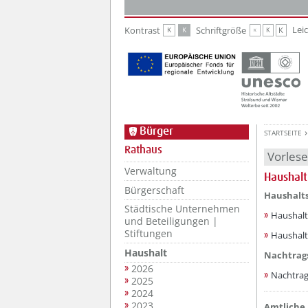
Zur Hauptnavigation
Zum Inhalt
Lei
Kontrast
Schriftgröße
K
K
K
K
K
Bürger
STARTSEITE
Rathaus
Vorles
Verwaltung
Haushalt
Bürgerschaft
??? absa
Haushalts
Städtische Unternehmen
Haushalt
und Beteiligungen |
Stiftungen
Haushalt
Haushalt
Nachtrag
2026
Nachtrag
2025
2024
2023
??? absa
Amtliche 