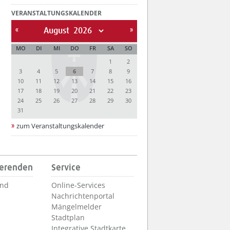
VERANSTALTUNGSKALENDER
August
MO
DI
MI
DO
FR
SA
SO
1
2
3
4
5
6
7
8
9
10
11
12
13
14
15
16
17
18
19
20
21
22
23
24
25
26
27
28
29
30
31
zum Veranstaltungskalender
ierenden
Service
und
Online-Services
Nachrichtenportal
Mängelmelder
Stadtplan
Integrative Stadtkarte