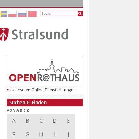
zu unseren Online-Dienstleistungen
Suchen & Finden
VON A BIS Z
A
B
C
D
E
F
G
H
I
J