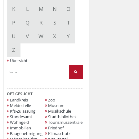
K
L
M
N
O
P
Q
R
S
T
U
V
W
X
Y
Z
Übersicht
OFT GESUCHT
Landkreis
Zoo
Meldestelle
Museum
Kfz-Zulassung
Musikschule
Standesamt
Stadtbibliothek
Wohngeld
Tourismuszentrale
Immobilien
Friedhof
Baugenehmigung
Klimaschutz