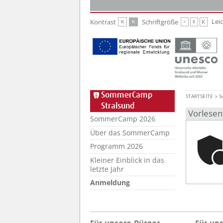
Zur Hauptnavigation
Zum Inhalt
Lei
Kontrast
Schriftgröße
K
K
K
K
K
SommerCamp
STARTSEITE
S
Stralsund
Vorlesen
SommerCamp 2026
Über das SommerCamp
Programm 2026
Kleiner Einblick in das
letzte Jahr
Anmeldung