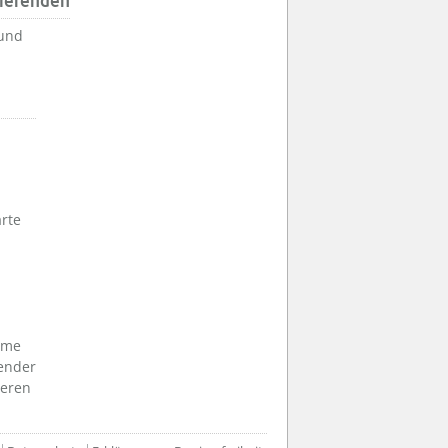
dierenden
sund
arte
ume
ender
ieren