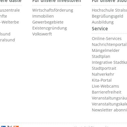
sere Gäste
Für unsere Investoren
Für unsere Stu
uszentrale
Wirtschaftsförderung
Hochschule Stral
nfte
Immobilien
Begrüßungsgeld
-Welterbe
Gewerbegebiete
Ausbildung
Existenzgründung
Service
alsund
Volkswerft
Online-Services
tralsund
Nachrichtenportal
Mängelmelder
Stadtplan
Integrative Stadtk
Stadtportrait
Nahverkehr
Kita-Portal
Live-Webcams
Barrierefreiheit
Veranstaltungsrä
Veranstaltungskal
Newsletter abonn