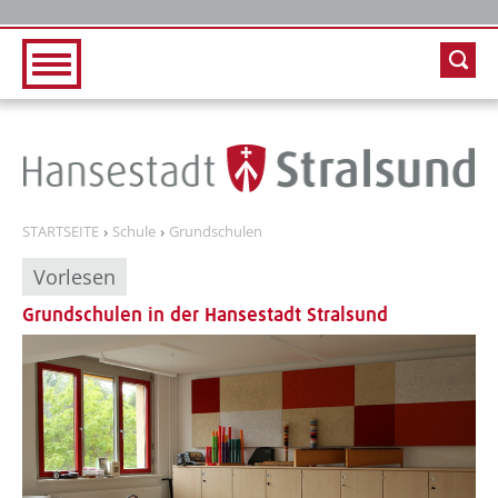
Zur Hauptnavigation
Zum Inhalt
STARTSEITE
Schule
Grundschulen
Vorlesen
Grundschulen in der Hansestadt Stralsund
??? absaetzeOben[1]/titel ???