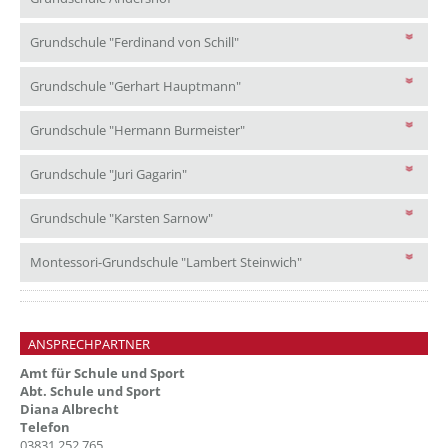
Grundschule "Ferdinand von Schill"
Grundschule "Ferdinand von Schill"
Grundschule "Gerhart Hauptmann
Grundschule "Gerhart Hauptmann"
Grundschule "Hermann Burmeiste
Grundschule "Hermann Burmeister"
Grundschule "Juri Gagarin"
Grundschule "Juri Gagarin"
Grundschule "Karsten Sarnow"
Grundschule "Karsten Sarnow"
Montessori-Grundschule
Montessori-Grundschule "Lambert Steinwich"
ANSPRECHPARTNER
Amt für Schule und Sport
Abt. Schule und Sport
Diana Albrecht
Telefon
03831 252 765