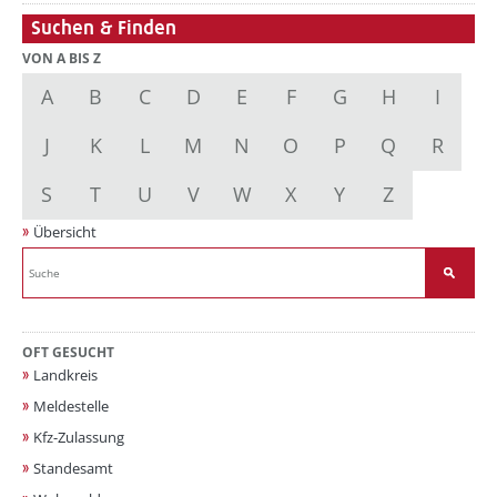
Suchen & Finden
VON A BIS Z
A
B
C
D
E
F
G
H
I
J
K
L
M
N
O
P
Q
R
S
T
U
V
W
X
Y
Z
Übersicht
OFT GESUCHT
Landkreis
Meldestelle
Kfz-Zulassung
Standesamt