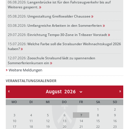
06.08.2026:
Langenbrücke ist für den Fahrzeugverkehr bis auf
Weiteres gesperrt.
05.08.2026:
Umgestaltung Greifswalder Chaussee
03.08.2026:
Umfangreiche Arbeiten in den Sommerferien
29.07.2026:
Einrichtung Tempo-30-Zone in Tribseer Vorstadt
15.07.2026:
Welche Farbe soll die Stralsunder Weihnachtskugel 2026
haben?
12.07.2026:
Zooschule Stralsund lädt zu spannenden
Sommerferienkursen ein
Weitere Meldungen
VERANSTALTUNGSKALENDER
August
MO
DI
MI
DO
FR
SA
SO
1
2
3
4
5
6
7
8
9
10
11
12
13
14
15
16
17
18
19
20
21
22
23