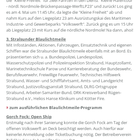
die "Kleine Freiheit" für zwei Fahrten in den Dienst "Kleine Hafentour
- nördl. Nordmole-Brückenpassage-WerftLP23" und zurück! Los ging
es am 4. Mai um 11:45 Uhr, da legte die "Kleine Freiheit" ab und
nahm Kurs auf den Liegeplatz 23 am Ausrüstungskai des Maritimen
Industrie- und Gewerbeparks "Volkswerft". Zurück ging es um 15 Uhr
ab Liegeplatz 23 mit Kurs auf die nördliche Nordmole! Na dann, ahoi!
3. Stralsunder Blaulichtmeile
Mit Infoständen, Aktionen, Fahrzeugen, Einsatztechnik und eigenen
Schiffen war die Stralsunder Blaulichtmeile ebenfalls mit an Bord. Es
präsentierten sich u. a. Bundespolizei, Landespolizei,
Wasserschutzpolizei und Polizeiinspektion Stralsund, Hauptzollamt,
Marinetechnikschule Parow und Karriereberatung der Bundeswehr,
Berufsfeuerwehr, Freiwillige Feuerwehr, Technisches Hilfswerk
Stralsund, Wasser- und Schifffahrtsamt, Amts- und Landgericht
Stralsund, Justizvollzugsanstalt Stralsund, DLRG Ortsgruppe
Stralsund, Arbeiter-Samariter-Bund, DRK-Kreisverband Rügen-
Stralsund e.V., Helios Hanse Klinikum und Kötter Fire.
zum ausführlichen Blaulichtmeile-Programm
Gorch Fock: Open Ship
Erstmalig nach ihrer Sanierung konnte die Gorch Fock am Tag der
offenen Volkswerft an Deck besichtigt werden. Auch hierfür war
keinerlei Anmeldung oder Ticketbuchung nötig. Der Betreiberverein