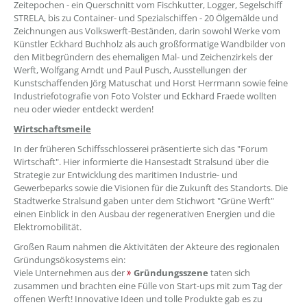
Zeitepochen - ein Querschnitt vom Fischkutter, Logger, Segelschiff
STRELA, bis zu Container- und Spezialschiffen - 20 Ölgemälde und
Zeichnungen aus Volkswerft-Beständen, darin sowohl Werke vom
Künstler Eckhard Buchholz als auch großformatige Wandbilder von
den Mitbegründern des ehemaligen Mal- und Zeichenzirkels der
Werft, Wolfgang Arndt und Paul Pusch, Ausstellungen der
Kunstschaffenden Jörg Matuschat und Horst Herrmann sowie feine
Industriefotografie von Foto Volster und Eckhard Fraede wollten
neu oder wieder entdeckt werden!
Wirtschaftsmeile
In der früheren Schiffsschlosserei präsentierte sich das "Forum
Wirtschaft". Hier informierte die Hansestadt Stralsund über die
Strategie zur Entwicklung des maritimen Industrie- und
Gewerbeparks sowie die Visionen für die Zukunft des Standorts. Die
Stadtwerke Stralsund gaben unter dem Stichwort "Grüne Werft"
einen Einblick in den Ausbau der regenerativen Energien und die
Elektromobilität.
Großen Raum nahmen die Aktivitäten der Akteure des regionalen
Gründungsökosystems ein:
Viele Unternehmen aus der
Gründungsszene
taten sich
zusammen und brachten eine Fülle von Start-ups mit zum Tag der
offenen Werft! Innovative Ideen und tolle Produkte gab es zu