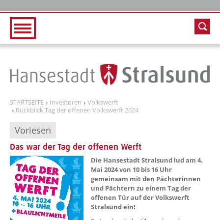
Zur Hauptnavigation
Zum Inhalt
STARTSEITE
Investoren
Volkswerft
Rückblick Tag der offenen Volkswerft 2024
Vorlesen
Das war der Tag der offenen Werft
??? absaetzeOben[1]/titel ???
Die Hansestadt Stralsund lud am 4.
Mai 2024 von 10 bis 16 Uhr
gemeinsam mit den Pächterinnen
und Pächtern zu einem Tag der
offenen Tür auf der Volkswerft
Stralsund ein!