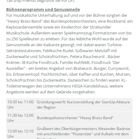
Tall Ship Friends begrüßte Sie vor Ort.
Bühnenprogramm und Genussmeile
Für musikalische Unterhaltung auf und vor der Bühne sorgten die
"Heavy Brass Band" des Bundespolizeiorchesters, eine Rockband, ein
Keyboardensemble sowie ein Kinderchor der Stralsunder
Musikschule. Außerdem waren Spielmannszug-Formationen von bis
zu 250 Spielleuten zu erleben. Für das leibliche Wohl wurde auf der
Genussmeile an der Kaikante gesorgt, mit dabei waren Turbine-
Getränkestationen, Feldküche Rudel, Süßwaren Metzlaff mit
Zuckerwatte und Schokofrüchten, Petera Rauchwurst , Bäcker
Krämer, IB Küche Foodtruck, Familie Kuhfeldt, Foodtruck "Der
Ausreißer" - ein breites Angebot von Bratwurst, Burger, Currywurst,
Eis, Erbseneintopf, Fischbrötchen, über Kaffee und Kuchen, Mutzen,
Schokofrüchten bis Zuckerwatte. Dazwischen zu finden waren XL-
Toilettenwagen des Unternehmens HEGA Handelshaus, weitere
Angebote werden auf dem Gelände vorgehalten.
10:30 bis 11:00
Gründungswerft: Kurzvorstellung der StartUp-Akteure
Uhr
der Region
11:30 bis 12:00
Bundespolizeiorchester "Heavy Brass Band"
Uhr
Grußwort des Oberbürgermeisters Alexander Badrow
12:00 bis 12:10
mit anschließender "Flüstertüte" und Auftakt mit dem
Uhr