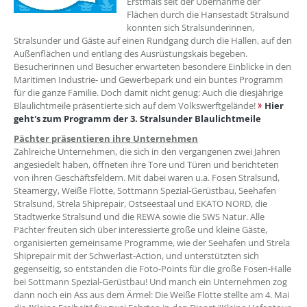
Erstmals seit der Übernahme der
Flächen durch die Hansestadt Stralsund
konnten sich Stralsunderinnen,
Stralsunder und Gäste auf einen Rundgang durch die Hallen, auf den
Außenflächen und entlang des Ausrüstungskais begeben.
Besucherinnen und Besucher erwarteten besondere Einblicke in den
Maritimen Industrie- und Gewerbepark und ein buntes Programm
für die ganze Familie. Doch damit nicht genug: Auch die diesjährige
Blaulichtmeile präsentierte sich auf dem Volkswerftgelände!
Hier
geht's zum Programm der 3. Stralsunder Blaulichtmeile
Pächter präsentieren ihre Unternehmen
Zahlreiche Unternehmen, die sich in den vergangenen zwei Jahren
angesiedelt haben, öffneten ihre Tore und Türen und berichteten
von ihren Geschäftsfeldern. Mit dabei waren u.a. Fosen Stralsund,
Steamergy, Weiße Flotte, Sottmann Spezial-Gerüstbau, Seehafen
Stralsund, Strela Shiprepair, Ostseestaal und EKATO NORD, die
Stadtwerke Stralsund und die REWA sowie die SWS Natur. Alle
Pächter freuten sich über interessierte große und kleine Gäste,
organisierten gemeinsame Programme, wie der Seehafen und Strela
Shiprepair mit der Schwerlast-Action, und unterstützten sich
gegenseitig, so entstanden die Foto-Points für die große Fosen-Halle
bei Sottmann Spezial-Gerüstbau! Und manch ein Unternehmen zog
dann noch ein Ass aus dem Ärmel: Die Weiße Flotte stellte am 4. Mai