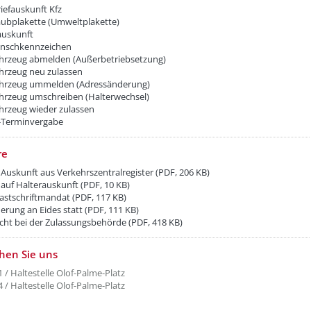
iefauskunft Kfz
aubplakette (Umweltplakette)
auskunft
nschkennzeichen
ahrzeug abmelden (Außerbetriebsetzung)
ahrzeug neu zulassen
ahrzeug ummelden (Adressänderung)
ahrzeug umschreiben (Halterwechsel)
ahrzeug wieder zulassen
-Terminvergabe
re
 Auskunft aus Verkehrszentralregister (PDF, 206 KB)
 auf Halterauskunft (PDF, 10 KB)
astschriftmandat (PDF, 117 KB)
erung an Eides statt (PDF, 111 KB)
cht bei der Zulassungsbehörde (PDF, 418 KB)
etzeUnten[1]/titel ???
chen Sie uns
1 / Haltestelle Olof-Palme-Platz
4 / Haltestelle Olof-Palme-Platz