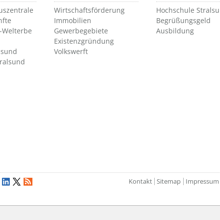
uszentrale
Wirtschaftsförderung
Hochschule Strals
nfte
Immobilien
Begrüßungsgeld
Welterbe
Gewerbegebiete
Ausbildung
Existenzgründung
lsund
Volkswerft
tralsund
Kontakt
Sitemap
Impressum