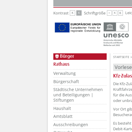
Zur Hauptnavigation
Zum Inhalt
Lei
Kontrast
Schriftgröße
K
K
K
K
K
Bürger
STARTSEITE
Rathaus
Vorles
Verwaltung
Kfz-Zula
Bürgerschaft
??? absa
Die Kfz-Zu
Kraftfahrz
Städtische Unternehmen
und Beteiligungen |
für die Au
Stiftungen
oder unbra
Haushalt
Vor Ort gi
Besuchera
Amtsblatt
Es besteht
Ausschreibungen
Debit-Kar