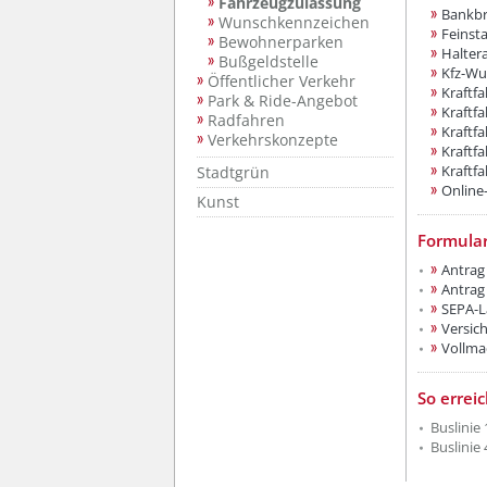
Fahrzeugzulassung
Bankbr
Wunschkennzeichen
Feinst
Bewohnerparken
Halter
Bußgeldstelle
Kfz-Wu
Öffentlicher Verkehr
Kraftf
Park & Ride-Angebot
Kraftf
Radfahren
Kraftf
Verkehrskonzepte
Kraftf
Kraftf
Stadtgrün
Online
Kunst
Formula
Antrag
Antrag
SEPA-L
Versich
Vollma
??? absa
So errei
Buslinie 
Buslinie 