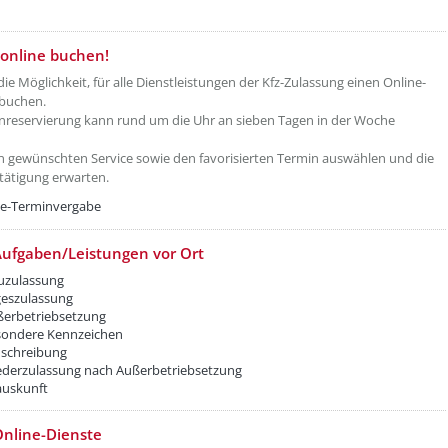
etzeOben[2]/titel ???
online buchen!
die Möglichkeit, für alle Dienstleistungen der Kfz-Zulassung einen Online-
 buchen.
nreservierung kann rund um die Uhr an sieben Tagen in der Woche
n gewünschten Service sowie den favorisierten Termin auswählen und die
tätigung erwarten.
ne-Terminvergabe
ufgaben/Leistungen vor Ort
uzulassung
geszulassung
ßerbetriebsetzung
sondere Kennzeichen
schreibung
ederzulassung nach Außerbetriebsetzung
auskunft
nline-Dienste