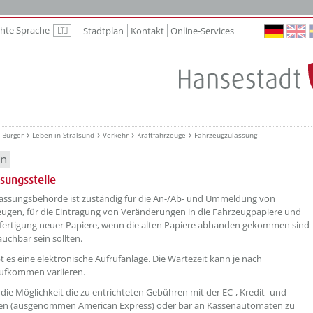
chte Sprache
Stadtplan
Kontakt
Online-Services
Leichte Sprache
Bürger
Leben in Stralsund
Verkehr
Kraftfahrzeuge
Fahrzeugzulassung
en
ssungsstelle
etzeOben[1]/titel ???
lassungsbehörde ist zuständig für die An-/Ab- und Ummeldung von
eugen, für die Eintragung von Veränderungen in die Fahrzeugpapiere und
sfertigung neuer Papiere, wenn die alten Papiere abhanden gekommen sind
uchbar sein sollten.
bt es eine elektronische Aufrufanlage. Die Wartezeit kann je nach
ufkommen variieren.
 die Möglichkeit die zu entrichteten Gebühren mit der EC-, Kredit- und
ten (ausgenommen American Express) oder bar an Kassenautomaten zu