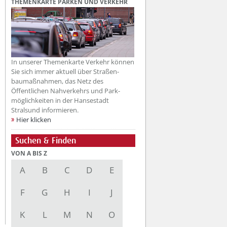
THEMENKARTE PARKEN UND VERKEHR
In unserer Themenkarte Verkehr können
Sie sich immer aktuell über Straßen-
baumaßnahmen, das Netz des
Öffentlichen Nahverkehrs und Park-
möglichkeiten in der Hansestadt
Stralsund informieren.
Hier klicken
Suchen & Finden
VON A BIS Z
A
B
C
D
E
F
G
H
I
J
K
L
M
N
O