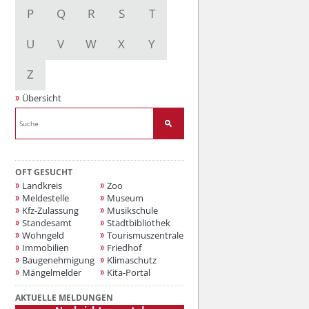
P
Q
R
S
T
U
V
W
X
Y
Z
Übersicht
OFT GESUCHT
Landkreis
Zoo
Meldestelle
Museum
Kfz-Zulassung
Musikschule
Standesamt
Stadtbibliothek
Wohngeld
Tourismuszentrale
Immobilien
Friedhof
Baugenehmigung
Klimaschutz
Mängelmelder
Kita-Portal
AKTUELLE MELDUNGEN