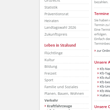
Ortsrecht
bezahlen.
Statistik
??? absa
Termine 
Präventionsrat
Sie haben 
Heiraten
Termin zu
Landtagswahl 2026
Eine Termi
Zukunftspreis
erfolgen.
Einfach de
Terminbes
Leben in Stralsund
zur Onli
Flüchtlinge
Kultur
Unsere A
Bildung
Kfz-Ne
Freizeit
Kfz-Ta
Kfz-Au
Sport
Kfz-be
Kfz-Um
Familie und Soziales
Kfz-Wi
Planen, Bauen, Wohnen
Halter
Verkehr
Kraftfahrzeuge
Unsere O