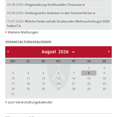
05.08.2026:
Umgestaltung Greifswalder Chaussee
03.08.2026:
Umfangreiche Arbeiten in den Sommerferien
15.07.2026:
Welche Farbe soll die Stralsunder Weihnachtskugel 2026
haben?
Weitere Meldungen
VERANSTALTUNGSKALENDER
August
MO
DI
MI
DO
FR
SA
SO
1
2
3
4
5
6
7
8
9
10
11
12
13
14
15
16
17
18
19
20
21
22
23
24
25
26
27
28
29
30
31
zum Veranstaltungskalender