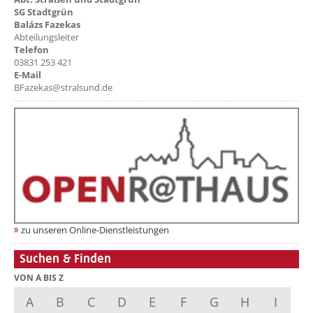
SG Stadtgrün
Balázs Fazekas
Abteilungsleiter
Telefon
03831 253 421
E-Mail
BFazekas@stralsund.de
zu unseren Online-Dienstleistungen
Suchen & Finden
VON A BIS Z
A
B
C
D
E
F
G
H
I