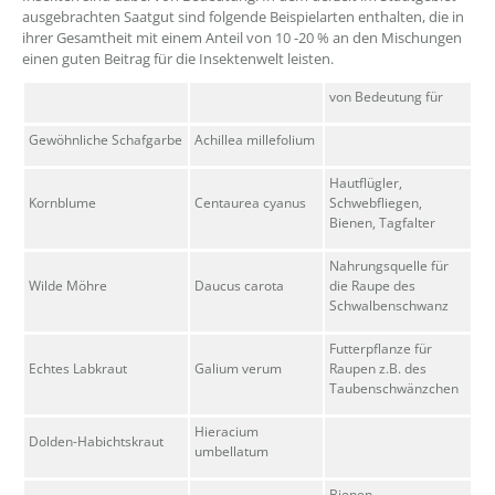
ausgebrachten Saatgut sind folgende Beispielarten enthalten, die in
ihrer Gesamtheit mit einem Anteil von 10 -20 % an den Mischungen
einen guten Beitrag für die Insektenwelt leisten.
von Bedeutung für
Gewöhnliche Schafgarbe
Achillea millefolium
Hautflügler,
Kornblume
Centaurea cyanus
Schwebfliegen,
Bienen, Tagfalter
Nahrungsquelle für
Wilde Möhre
Daucus carota
die Raupe des
Schwalbenschwanz
Futterpflanze für
Echtes Labkraut
Galium verum
Raupen z.B. des
Taubenschwänzchen
Hieracium
Dolden-Habichtskraut
umbellatum
Bienen,