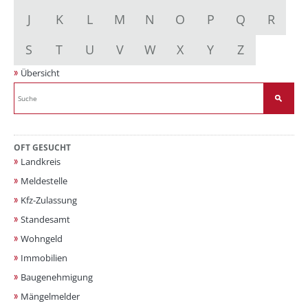
J
K
L
M
N
O
P
Q
R
S
T
U
V
W
X
Y
Z
Übersicht
OFT GESUCHT
Landkreis
Meldestelle
Kfz-Zulassung
Standesamt
Wohngeld
Immobilien
Baugenehmigung
Mängelmelder