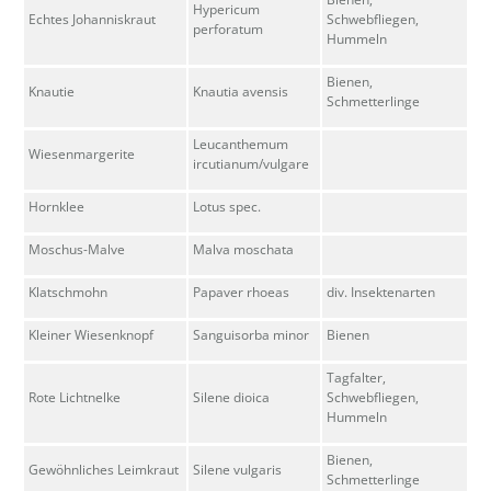
Hypericum
Echtes Johanniskraut
Schwebfliegen,
perforatum
Hummeln
Bienen,
Knautie
Knautia avensis
Schmetterlinge
Leucanthemum
Wiesenmargerite
ircutianum/vulgare
Hornklee
Lotus spec.
Moschus-Malve
Malva moschata
Klatschmohn
Papaver rhoeas
div. Insektenarten
Kleiner Wiesenknopf
Sanguisorba minor
Bienen
Tagfalter,
Rote Lichtnelke
Silene dioica
Schwebfliegen,
Hummeln
Bienen,
Gewöhnliches Leimkraut
Silene vulgaris
Schmetterlinge