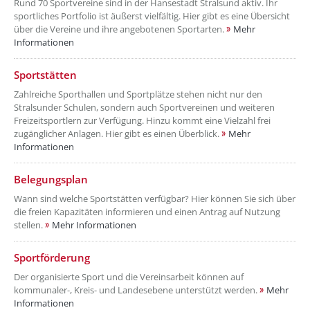
Rund 70 Sportvereine sind in der Hansestadt Stralsund aktiv. Ihr
sportliches Portfolio ist äußerst vielfältig. Hier gibt es eine Übersicht
über die Vereine und ihre angebotenen Sportarten.
Mehr
Informationen
??? absaetzeUnten[2]/titel ???
Sportstätten
Zahlreiche Sporthallen und Sportplätze stehen nicht nur den
Stralsunder Schulen, sondern auch Sportvereinen und weiteren
Freizeitsportlern zur Verfügung. Hinzu kommt eine Vielzahl frei
zugänglicher Anlagen. Hier gibt es einen Überblick.
Mehr
Informationen
??? absaetzeUnten[3]/titel ???
Belegungsplan
Wann sind welche Sportstätten verfügbar? Hier können Sie sich über
die freien Kapazitäten informieren und einen Antrag auf Nutzung
stellen.
Mehr Informationen
??? absaetzeUnten[4]/titel ???
Sportförderung
Der organisierte Sport und die Vereinsarbeit können auf
kommunaler-, Kreis- und Landesebene unterstützt werden.
Mehr
Informationen