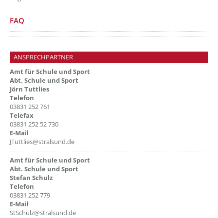
??? absaetzeUnten[8]/titel ???
FAQ
ANSPRECHPARTNER
Amt für Schule und Sport
Abt. Schule und Sport
Jörn Tuttlies
Telefon
03831 252 761
Telefax
03831 252 52 730
E-Mail
JTuttlies@stralsund.de
Amt für Schule und Sport
Abt. Schule und Sport
Stefan Schulz
Telefon
03831 252 779
E-Mail
StSchulz@stralsund.de