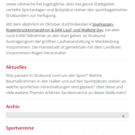
sowie zahlreiche frei zugängliche, über das ganze Stadtgebiet
verteilte Sportanlagen und Bolzplätze stehen den sportbegeisterten
Stralsundern zur Verfügung.
Mit dem alljährlich im Oktober stattfindenden
Sparkassen-
Rügenbrückenmarathon & DAK Lauf- und Walking Day
, bei dem
rund 6.000 Teilnehmer an den Start gehen, ist Stralsund
Austragungsort der größten Laufveranstaltung in Mecklenburg-
Vorpommern. Die Hansestadt ist gemeinsam mit dem Landkreis
Vorpommern-Rügen Veranstalter.
??? absaetzeOben[2]/titel ???
Aktuelles
Was passiert in Stralsund rund um den Sport? Welche
Baumaßnahmen in den Hallen und auf den Sportplätzen stehen an,
welche sportlichen Veranstaltungen sind geplant? Über diese und
viele weitere Themen erfahren Sie demnächst an dieser Stelle mehr!
Archiv
??? absaetzeUnten[1]/titel ???
Sportvereine