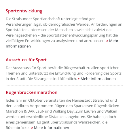
??? absaetzeUnten[5]/titel ???
Sportentwicklung
Die Stralsunder Sportlandschaft unterliegt ständigen
Veränderungen. Egal, ob demografischer Wandel, Anforderungen an
Sportstätten, Interessen der Menschen sowie nicht zuletzt das
Vereinsgeschehen – die Sportstättenentwicklungsplanung hat die
vielfältigen Entwicklungen zu analysieren und anzupassen.
Mehr
Informationen
??? absaetzeUnten[6]/titel ???
Ausschuss für Sport
Der Ausschuss für Sport berät die Bürgerschaft zu allen sportlichen
Themen und unterstützt die Entwicklung und Förderung des Sports
in der Stadt. Die Sitzungen sind öffentlich.
Mehr Informationen
??? absaetzeUnten[7]/titel ???
Rügenbrückenmarathon
Jedes Jahr im Oktober veranstalten die Hansestadt Stralsund und
der Landkreis Vorpommern-Rügen den Sparkassen Rügenbrücken-
Marathon & DAK Lauf- und Walking Day. Zum Laufen und Walken
werden unterschiedliche Distanzen angeboten. Sie haben jedoch
eines gemeinsam: Es geht über Stralsunds Wahrzeichen, die
Rügenbrücke.
Mehr Informationen