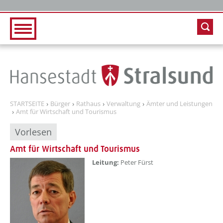
Zur Hauptnavigation
Zum Inhalt
STARTSEITE
Bürger
Rathaus
Verwaltung
Ämter und Leistungen
Amt für Wirtschaft und Tourismus
Vorlesen
Amt für Wirtschaft und Tourismus
??? absaetzeOben[1]/titel ???
Leitung:
Peter Fürst