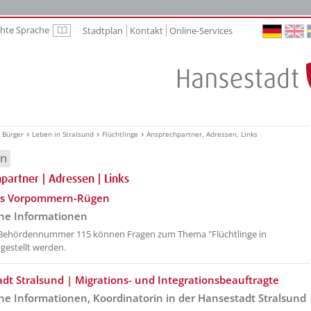
chte Sprache
Stadtplan
Kontakt
Online-Services
Leichte Sprache
Bürger
Leben in Stralsund
Flüchtlinge
Ansprechpartner, Adressen, Links
en
partner | Adressen | Links
etzeOben[1]/titel ???
is Vorpommern-Rügen
ne Informationen
 Behördennummer 115 können Fragen zum Thema "Flüchtlinge in
 gestellt werden.
etzeOben[2]/titel ???
dt Stralsund | Migrations- und Integrationsbeauftragte
ne Informationen, Koordinatorin in der Hansestadt Stralsund