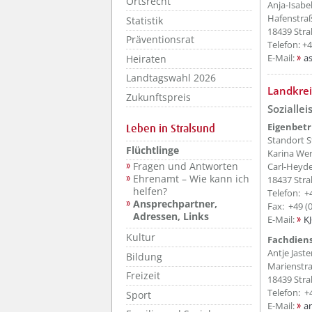
Ortsrecht
Anja-Isabe
Hafenstra
Statistik
18439 Stra
Präventionsrat
Telefon: +
E-Mail:
a
Heiraten
Landtagswahl 2026
??? absa
Landkre
Zukunftspreis
Sozialle
Eigenbetr
Leben in Stralsund
Standort S
Flüchtlinge
Karina We
Fragen und Antworten
Carl-Heyd
Ehrenamt – Wie kann ich
18437 Stra
helfen?
Telefon: +
Ansprechpartner,
Fax: +49 (
Adressen, Links
E-Mail:
K
Kultur
Fachdiens
Antje Jaste
Bildung
Marienstr
Freizeit
18439 Stra
Telefon: +
Sport
E-Mail:
an