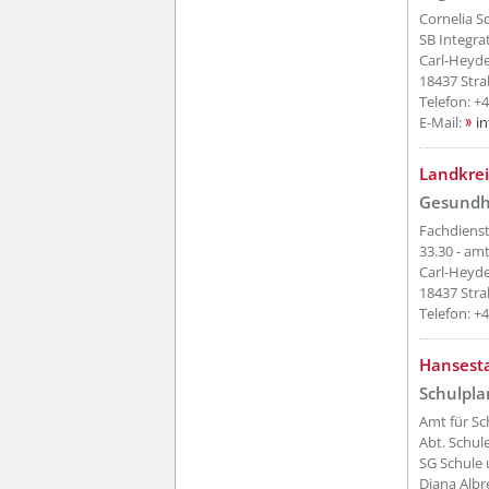
Cornelia S
SB Integr
Carl-Heyd
18437 Stra
Telefon: +
E-Mail:
i
??? absa
Landkre
Gesundh
Fachdiens
33.30 - amt
Carl-Heyd
18437 Stra
Telefon: +
??? absa
Hansesta
Schulpl
Amt für Sc
Abt. Schul
SG Schule 
Diana Albr