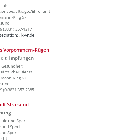
chäfer
ationsbeauftragte/Ehrenamt
emann-Ring 67
lsund
49 (3831) 357-1217
ntegration@lk-vr.de
etzeOben[6]/titel ???
is Vorpommern-Rügen
eit, Impfungen
t Gesundheit
särztlicher Dienst
emann-Ring 67
lsund
49 (0)3831 357-2385
etzeOben[7]/titel ???
dt Stralsund
anung
hule und Sport
e und Sport
und Sport
echt