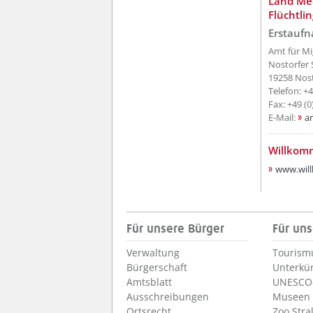
??? absa
Land Me
Flüchtli
Erstauf
Amt für Mi
Nostorfer S
19258 Nost
Telefon: +
Fax: +49 (
E-Mail:
a
??? absa
Willkom
www.wil
Für unsere Bürger
Für uns
Verwaltung
Tourism
Bürgerschaft
Unterkü
Amtsblatt
UNESCO-
Ausschreibungen
Museen
Ortsrecht
Zoo Stra