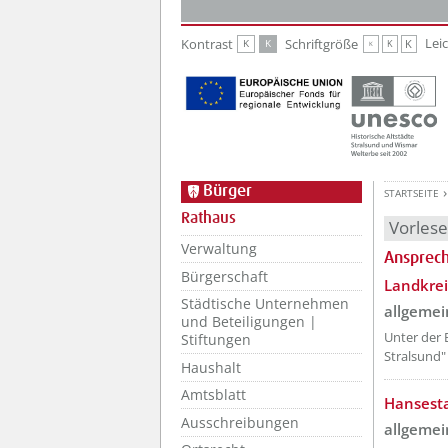
Zur Hauptnavigation
Zum Inhalt
Lei
Kontrast
Schriftgröße
K
K
K
K
K
Bürger
STARTSEITE
Rathaus
Vorles
Verwaltung
Ansprech
Bürgerschaft
??? absa
Landkre
Städtische Unternehmen
allgemei
und Beteiligungen |
Unter der
Stiftungen
Stralsund"
Haushalt
Amtsblatt
??? absa
Hansesta
Ausschreibungen
allgemei