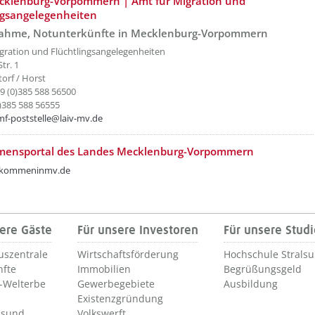
etzeOben[10]/titel ???
cklenburg-Vorpommern | Amt für Migration und
ngsangelegenheiten
nahme, Notunterkünfte in Mecklenburg-Vorpommern
gration und Flüchtlingsangelegenheiten
tr. 1
orf / Horst
49 (0)385 588 56500
0)385 588 56555
mf-poststelle@laiv-mv.de
etzeOben[11]/titel ???
mensportal des Landes Mecklenburg-Vorpommern
lkommeninmv.de
ere Gäste
Für unsere Investoren
Für unsere Stud
uszentrale
Wirtschaftsförderung
Hochschule Strals
nfte
Immobilien
Begrüßungsgeld
Welterbe
Gewerbegebiete
Ausbildung
Existenzgründung
lsund
Volkswerft