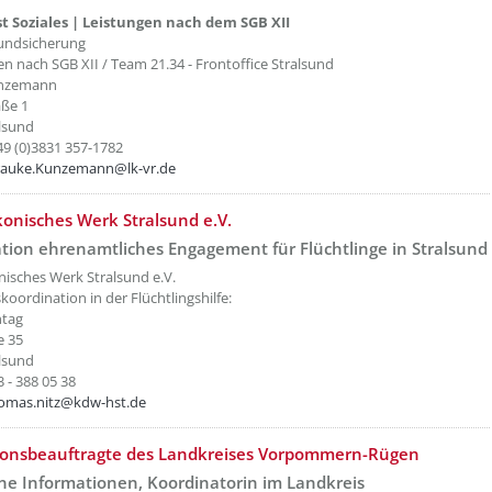
t Soziales | Leistungen nach dem SGB XII
undsicherung
fen nach SGB XII / Team 21.34 - Frontoffice Stralsund
unzemann
aße 1
lsund
49 (0)3831 357-1782
rauke.Kunzemann@lk-vr.de
etzeOben[4]/titel ???
konisches Werk Stralsund e.V.
tion ehrenamtliches Engagement für Flüchtlinge in Stralsund
nisches Werk Stralsund e.V.
oordination in der Flüchtlingshilfe:
ntag
e 35
lsund
 - 388 05 38
omas.nitz@kdw-hst.de
etzeOben[5]/titel ???
ionsbeauftragte des Landkreises Vorpommern-Rügen
ne Informationen, Koordinatorin im Landkreis