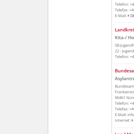
Telefon: +
Telefax: +4
E-Mail:
D
??? absa
Landkre
Kita-/ H
SB Jugendh
22 - Jugen
Telefon: +
??? absa
Bundesam
Asylantr
Bundesamt 
Frankenst
90461 Nür
Telefon: +4
Telefax: +
E-Mail: i
Internet: