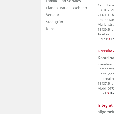
Familie und Soziales
Fachdiens
Planen, Bauen, Wohnen
SB HzL/Gr
Verkehr
21.60 - Hil
Frauke K
Stadtgrün
Marienstr
Kunst
18439 Stra
Telefon: +
E-Mail:
F
??? absa
Kreisdia
Koordina
Kreisdiako
Ehrenamtsk
Judith Mo
Lindenalle
18437 Stra
Mobil: 0173
Email:
th
??? absa
Integrat
allgemei