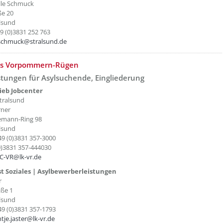
lle Schmuck
ße 20
lsund
49 (0)3831 252 763
schmuck@stralsund.de
etzeOben[3]/titel ???
is Vorpommern-Rügen
istungen für Asylsuchende, Eingliederung
ieb Jobcenter
tralsund
rner
emann-Ring 98
lsund
49 (0)3831 357-3000
0)3831 357-444030
JC-VR@lk-vr.de
t Soziales | Asylbewerberleistungen
r
aße 1
lsund
49 (0)3831 357-1793
tje.jaster@lk-vr.de