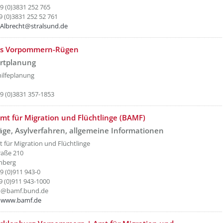
49 (0)3831 252 765
9 (0)3831 252 52 761
iAlbrecht@stralsund.de
etzeOben[8]/titel ???
is Vorpommern-Rügen
ortplanung
ilfeplanung
d
49 (0)3831 357-1853
etzeOben[9]/titel ???
t für Migration und Flüchtlinge (BAMF)
äge, Asylverfahren, allgemeine Informationen
für Migration und Flüchtlinge
raße 210
nberg
9 (0)911 943-0
49 (0)911 943-1000
nfo@bamf.bund.de
www.bamf.de