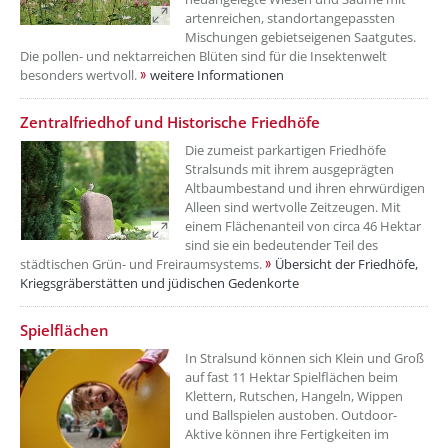
artenreichen, standortangepassten
Mischungen gebietseigenen Saatgutes.
Die pollen- und nektarreichen Blüten sind für die Insektenwelt
besonders wertvoll.
weitere Informationen
??? absaetzeOben[6]/titel ???
Zentralfriedhof und Historische Friedhöfe
Die zumeist parkartigen Friedhöfe
Stralsunds mit ihrem ausgeprägten
Altbaumbestand und ihren ehrwürdigen
Alleen sind wertvolle Zeitzeugen. Mit
einem Flächenanteil von circa 46 Hektar
sind sie ein bedeutender Teil des
städtischen Grün- und Freiraumsystems.
Übersicht der Friedhöfe,
Kriegsgräberstätten und jüdischen Gedenkorte
??? absaetzeOben[7]/titel ???
Spielflächen
In Stralsund können sich Klein und Groß
auf fast 11 Hektar Spielflächen beim
Klettern, Rutschen, Hangeln, Wippen
und Ballspielen austoben. Outdoor-
Aktive können ihre Fertigkeiten im