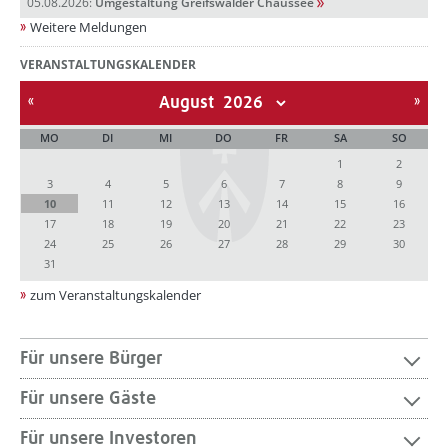
05.08.2026:
Umgestaltung Greifswalder Chaussee
Weitere Meldungen
VERANSTALTUNGSKALENDER
August
MO
DI
MI
DO
FR
SA
SO
1
2
3
4
5
6
7
8
9
10
11
12
13
14
15
16
17
18
19
20
21
22
23
24
25
26
27
28
29
30
31
zum Veranstaltungskalender
Für unsere Bürger
Für unsere Gäste
Für unsere Investoren