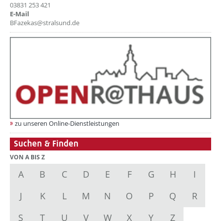
03831 253 421
E-Mail
BFazekas@stralsund.de
zu unseren Online-Dienstleistungen
Suchen & Finden
VON A BIS Z
A
B
C
D
E
F
G
H
I
J
K
L
M
N
O
P
Q
R
S
T
U
V
W
X
Y
Z