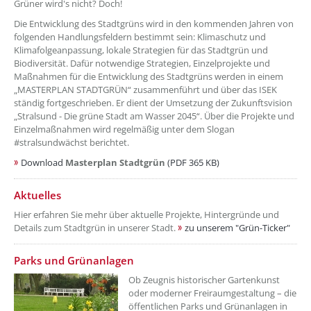
Grüner wird's nicht? Doch!
Die Entwicklung des Stadtgrüns wird in den kommenden Jahren von
folgenden Handlungsfeldern bestimmt sein: Klimaschutz und
Klimafolgeanpassung, lokale Strategien für das Stadtgrün und
Biodiversität. Dafür notwendige Strategien, Einzelprojekte und
Maßnahmen für die Entwicklung des Stadtgrüns werden in einem
„MASTERPLAN STADTGRÜN“ zusammenführt und über das ISEK
ständig fortgeschrieben. Er dient der Umsetzung der Zukunftsvision
„Stralsund - Die grüne Stadt am Wasser 2045“. Über die Projekte und
Einzelmaßnahmen wird regelmäßig unter dem Slogan
#stralsundwächst berichtet.
Download
Masterplan Stadtgrün
(PDF 365 KB)
??? absaetzeOben[2]/titel ???
Aktuelles
Hier erfahren Sie mehr über aktuelle Projekte, Hintergründe und
Details zum Stadtgrün in unserer Stadt.
zu unserem "Grün-Ticker"
??? absaetzeOben[3]/titel ???
Parks und Grünanlagen
Ob Zeugnis historischer Gartenkunst
oder moderner Freiraumgestaltung – die
öffentlichen Parks und Grünanlagen in