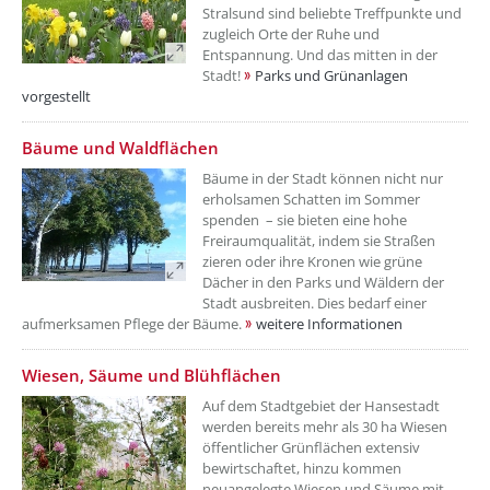
Stralsund sind beliebte Treffpunkte und
zugleich Orte der Ruhe und
Entspannung. Und das mitten in der
Stadt!
Parks und Grünanlagen
vorgestellt
??? absaetzeOben[4]/titel ???
Bäume und Waldflächen
Bäume in der Stadt können nicht nur
erholsamen Schatten im Sommer
spenden – sie bieten eine hohe
Freiraumqualität, indem sie Straßen
zieren oder ihre Kronen wie grüne
Dächer in den Parks und Wäldern der
Stadt ausbreiten. Dies bedarf einer
aufmerksamen Pflege der Bäume.
weitere Informationen
??? absaetzeOben[5]/titel ???
Wiesen, Säume und Blühflächen
Auf dem Stadtgebiet der Hansestadt
werden bereits mehr als 30 ha Wiesen
öffentlicher Grünflächen extensiv
bewirtschaftet, hinzu kommen
neuangelegte Wiesen und Säume mit