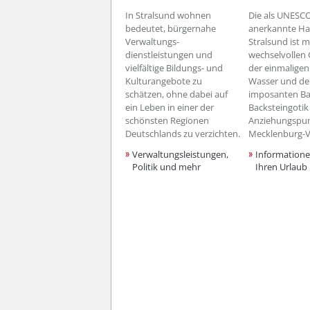
In Stralsund wohnen
Die als UNESC
bedeutet, bürgernahe
anerkannte Ha
Verwaltungs-
Stralsund ist m
dienstleistungen und
wechselvollen 
vielfältige Bildungs- und
der einmalige
Kulturangebote zu
Wasser und d
schätzen, ohne dabei auf
imposanten Ba
ein Leben in einer der
Backsteingotik
schönsten Regionen
Anziehungspun
Deutschlands zu verzichten.
Mecklenburg-
Verwaltungsleistungen,
Information
Politik und mehr
Ihren Urlaub