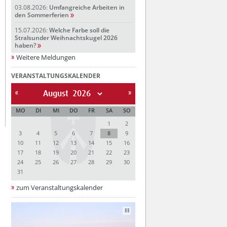
03.08.2026:
Umfangreiche Arbeiten in
den Sommerferien
15.07.2026:
Welche Farbe soll die
Stralsunder Weihnachtskugel 2026
haben?
Weitere Meldungen
VERANSTALTUNGSKALENDER
August
MO
DI
MI
DO
FR
SA
SO
1
2
3
4
5
6
7
8
9
10
11
12
13
14
15
16
17
18
19
20
21
22
23
24
25
26
27
28
29
30
31
zum Veranstaltungskalender
Autoplay