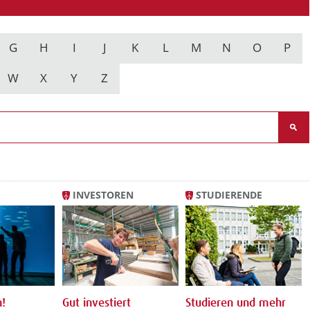
G
H
I
J
K
L
M
N
O
P
W
X
Y
Z
INVESTOREN
STUDIERENDE
!
Gut investiert
Studieren und mehr