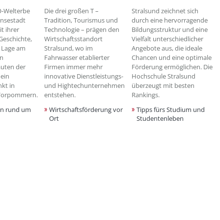
O-Welterbe
Die drei großen T –
Stralsund zeichnet sich
nsestadt
Tradition, Tourismus und
durch eine hervorragende
it ihrer
Technologie – prägen den
Bildungsstruktur und eine
Geschichte,
Wirtschaftsstandort
Vielfalt unterschiedlicher
n Lage am
Stralsund, wo im
Angebote aus, die ideale
en
Fahrwasser etablierter
Chancen und eine optimale
uten der
Firmen immer mehr
Förderung ermöglichen. Die
 ein
innovative Dienstleistungs-
Hochschule Stralsund
kt in
und Hightechunternehmen
überzeugt mit besten
Vorpommern.
entstehen.
Rankings.
en rund um
Wirtschaftsförderung vor
Tipps fürs Studium und
Ort
Studentenleben