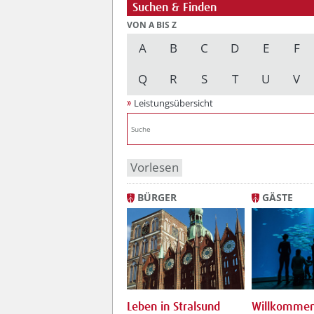
Suchen & Finden
VON A BIS Z
A
B
C
D
E
F
Q
R
S
T
U
V
Leistungsübersicht
Vorlesen
BÜRGER
GÄSTE
Leben in Stralsund
Willkommen