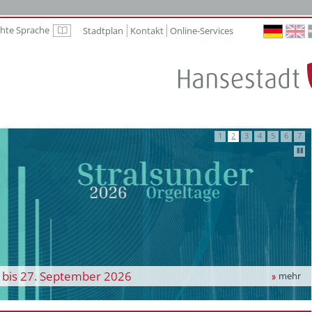
chte Sprache
Stadtplan
Kontakt
Online-Services
Leichte Sprache
Au
. bis 27. September 2026
m Alltag!
mehr
mehr