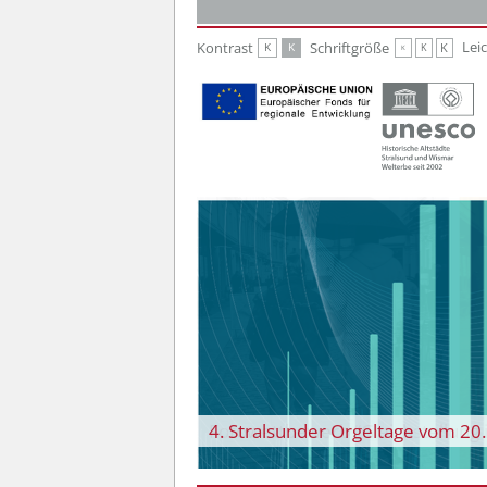
Zur Hauptnavigation
Zum Inhalt
Lei
Kontrast
Schriftgröße
K
K
K
K
K
4. Stralsunder Orgeltage vom 20
Fotowettbewerb “Gleichstellung i