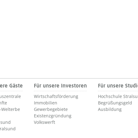
ere Gäste
Für unsere Investoren
Für unsere Stud
uszentrale
Wirtschaftsförderung
Hochschule Strals
nfte
Immobilien
Begrüßungsgeld
Welterbe
Gewerbegebiete
Ausbildung
Existenzgründung
lsund
Volkswerft
tralsund