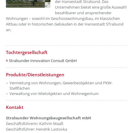
der Hansestadt Stralsund. Das
Unternehmen bietet eine große Auswahl
bezahlbarer und ansprechender
Wohnungen – sowohl im Geschosswohnungsbau, im klassischen
Altbau oder in historischen Gebäuden in der Hansestadt STralsund
an.
Tochtergesellschaft
Stralsunder Innovation Consult GmbH
??? absaetzeOben[2]/titel ???
Produkte/Dienstleistungen
Vermietung von Wohnungen, Gewerbeobjekten und PKW-
Stellflächen
Verwaltung von Mietobjekten und Wohneigentum
??? absaetzeOben[3]/titel ???
Kontakt
Stralsunder Wohnungsbaugesellschaft mbH
Geschäftsführerin: Kathrin Maaß
Geschäftsführer: Hendrik Lastovka