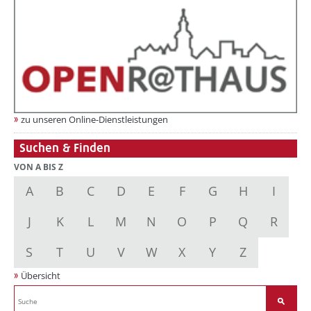
zu unseren Online-Dienstleistungen
Suchen & Finden
VON A BIS Z
A
B
C
D
E
F
G
H
I
J
K
L
M
N
O
P
Q
R
S
T
U
V
W
X
Y
Z
Übersicht